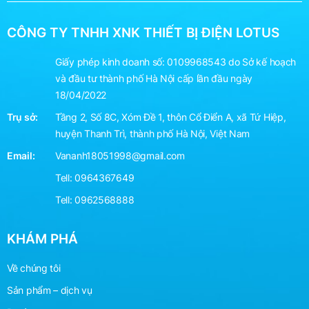
CÔNG TY TNHH XNK THIẾT BỊ ĐIỆN LOTUS
Giấy phép kinh doanh số: 0109968543 do Sở kế hoạch
và đầu tư thành phố Hà Nội cấp lần đầu ngày
18/04/2022
Trụ sở:
Tầng 2, Số 8C, Xóm Đề 1, thôn Cổ Điển A, xã Tứ Hiệp,
huyện Thanh Trì, thành phố Hà Nội, Việt Nam
Email:
Vananh18051998@gmail.com
Tell:
0964367649
Tell:
0962568888
KHÁM PHÁ
Về chúng tôi
Sản phẩm – dịch vụ