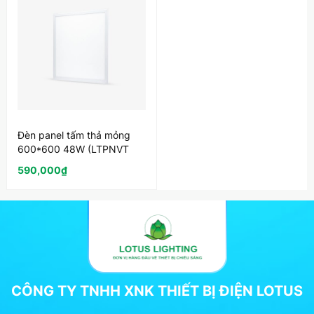
Đèn panel tấm thả mỏng
600*600 48W (LTPNVT
600*600)
590,000
₫
CÔNG TY TNHH XNK THIẾT BỊ ĐIỆN LOTUS