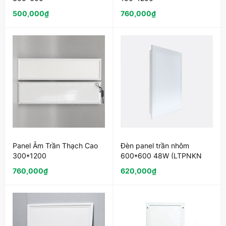
(LTPNATTC300x600)
(LTPNATTC150x1200)
500,000
₫
760,000
₫
Panel Âm Trần Thạch Cao
Đèn panel trần nhôm
300*1200
600*600 48W (LTPNKN
(LTPNATTC300x1200)
600*600)
760,000
₫
620,000
₫