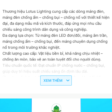
Thương hiệu Lotus Lighting cung cấp các dòng máng đèn,
máng đèn chống ẩm – chống bụi – chống nổ với thiết kế hiện
đại, đa dạng mẫu mã và kích thước, đáp ứng mọi nhu cầu
chiếu sáng công trình dân dụng và công nghiệp.
Đa dạng lựa chọn: Từ máng đèn LED đơn/đôi, máng âm trần,
máng chống ẩm – chống bụi, đến máng chuyên dụng chống
nổ trong môi trường khắc nghiệt.
Chất lượng cao cấp: Vật liệu bền bỉ, khả năng chịu nhiệt –
chống ăn mòn, bảo vệ an toàn tuyệt đối cho người dùng.
Tiêu chuẩn quốc tế: Đạt chuẩn IP chống nước – chống bụi,
giúp duy trì hiệu suất chiếu sáng ổn định lâu dài.
Ứng dụng linh hoạt: Phù hợp cho nhà xưởng, kho bãi, hầm
XEM THÊM
để xe, trung tâm thương mại và các khu vực yêu cầu an toàn
cao.
Với Lotus Lighting, khách hàng luôn nhận được giải pháp
chiếu sáng hiệu quả, an toàn, tiết kiệm và bền vững.