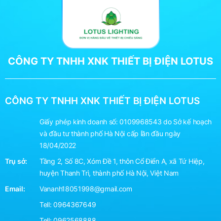
CÔNG TY TNHH XNK THIẾT BỊ ĐIỆN LOTUS
CÔNG TY TNHH XNK THIẾT BỊ ĐIỆN LOTUS
Giấy phép kinh doanh số: 0109968543 do Sở kế hoạch
và đầu tư thành phố Hà Nội cấp lần đầu ngày
18/04/2022
Trụ sở:
Tầng 2, Số 8C, Xóm Đề 1, thôn Cổ Điển A, xã Tứ Hiệp,
huyện Thanh Trì, thành phố Hà Nội, Việt Nam
Email:
Vananh18051998@gmail.com
Tell:
0964367649
Tell:
0962568888