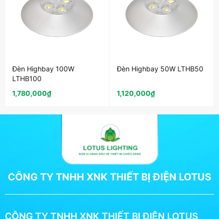
Đèn Highbay 100W
Đèn Highbay 50W LTHB50
LTHB100
1,780,000
₫
1,120,000
₫
CÔNG TY TNHH XNK THIẾT BỊ ĐIỆN LOTUS
CÔNG TY TNHH XNK THIẾT BỊ ĐIỆN LOTUS