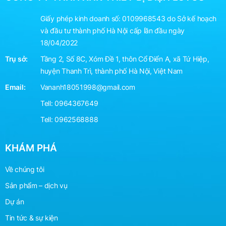
Giấy phép kinh doanh số: 0109968543 do Sở kế hoạch
và đầu tư thành phố Hà Nội cấp lần đầu ngày
18/04/2022
Trụ sở:
Tầng 2, Số 8C, Xóm Đề 1, thôn Cổ Điển A, xã Tứ Hiệp,
huyện Thanh Trì, thành phố Hà Nội, Việt Nam
Email:
Vananh18051998@gmail.com
Tell:
0964367649
Tell:
0962568888
KHÁM PHÁ
Về chúng tôi
Sản phẩm – dịch vụ
Dự án
Tin tức & sự kiện