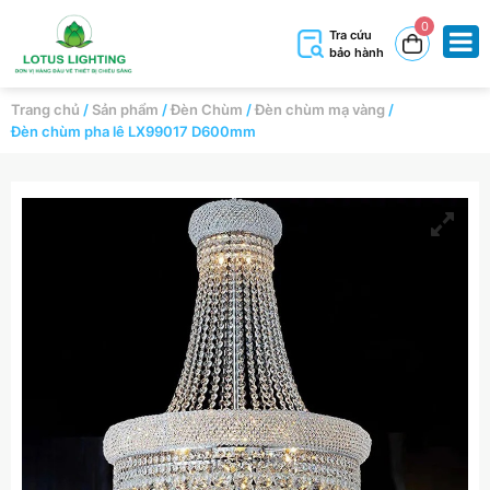
0
Tra cứu
bảo hành
Trang chủ
/
Sản phẩm
/
Đèn Chùm
/
Đèn chùm mạ vàng
/
Đèn chùm pha lê LX99017 D600mm