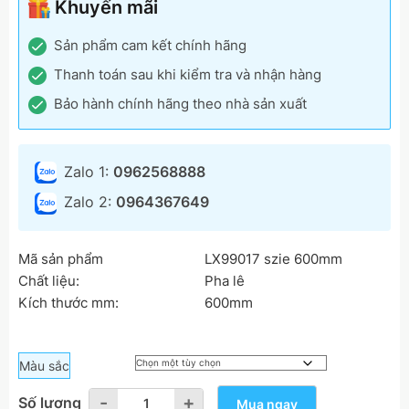
Khuyến mãi
Sản phẩm cam kết chính hãng
Thanh toán sau khi kiểm tra và nhận hàng
Bảo hành chính hãng theo nhà sản xuất
Zalo 1:
0962568888
Zalo 2:
0964367649
Mã sản phẩm
LX99017 szie 600mm
Chất liệu:
Pha lê
Kích thước mm:
600mm
Màu sắc
-
-
+
+
Số lượng
Mua ngay