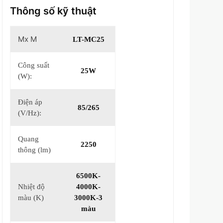
Thông số kỹ thuật
Mx M
LT-MC25
Công suất
25W
(W):
Điện áp
85/265
(V/Hz):
Quang
2250
thông (lm)
6500K-
Nhiệt độ
4000K-
màu (K)
3000K-3
màu