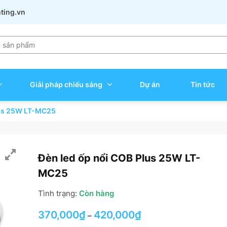
hting.vn
Giải pháp chiếu sáng
Dự án
Tin tức
lus 25W LT-MC25
Đèn led ốp nổi COB Plus 25W LT-
MC25
Tình trạng:
Còn hàng
370,000
₫
420,000
₫
–