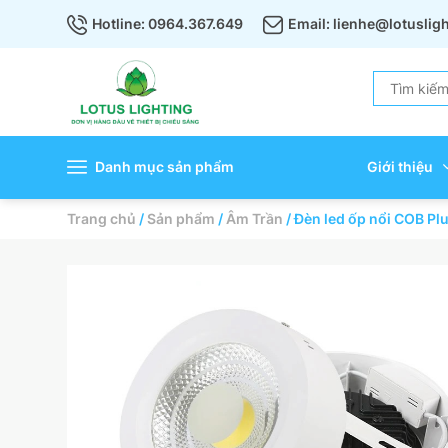
Hotline: 0964.367.649
Email: lienhe@lotuslig
Danh mục sản phẩm
Giới thiệu
Trang chủ
/
Sản phẩm
/
Âm Trần
/
Đèn led ốp nổi COB P