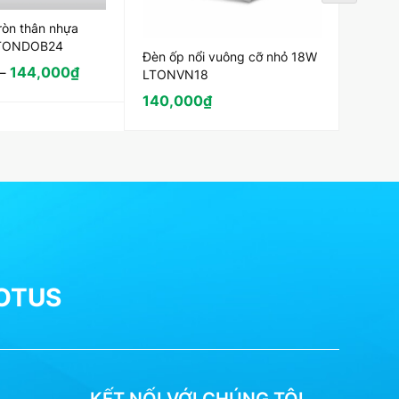
Đèn âm
ròn thân nhựa
LT-C0
TONDOB24
Đèn ốp nổi vuông cỡ nhỏ 18W
110,
144,000
₫
–
LTONVN18
140,000
₫
LOTUS