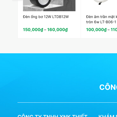
Đèn ống bơ 12W LTDB12W
Đèn âm trần mặt 
tròn 6w LT-B06-1
150,000
₫
160,000
₫
100,000
₫
11
–
–
CÔNG