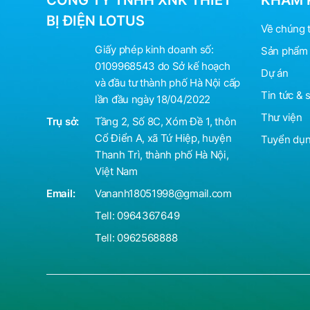
CÔNG TY TNHH XNK THIẾT
KHÁM 
BỊ ĐIỆN LOTUS
Về chúng t
Giấy phép kinh doanh số:
Sản phẩm 
0109968543 do Sở kế hoạch
Dự án
và đầu tư thành phố Hà Nội cấp
Tin tức & 
lần đầu ngày 18/04/2022
Thư viện
Trụ sở:
Tầng 2, Số 8C, Xóm Đề 1, thôn
Cổ Điển A, xã Tứ Hiệp, huyện
Tuyển dụ
Thanh Trì, thành phố Hà Nội,
Việt Nam
Email:
Vananh18051998@gmail.com
Tell:
0964367649
Tell:
0962568888