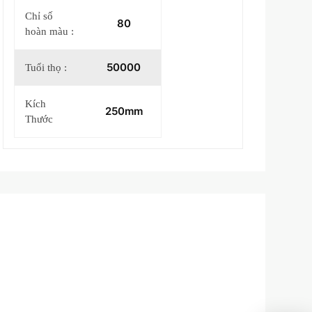
Chỉ số
80
hoàn màu :
50000
Tuổi thọ :
Kích
250mm
Thước