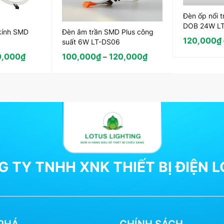
Đèn ốp nổi t
DOB 24W L
kính SMD
Đèn âm trần SMD Plus công
120,000
₫
suất 6W LT-DS06
0,000
₫
100,000
₫
120,000
₫
–
 TY TNHH XNK THIẾT BỊ ĐIỆN 