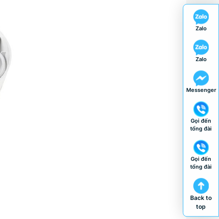
Zalo
Zalo
Messenger
Gọi đến
tổng đài
Gọi đến
tổng đài
Back to
top