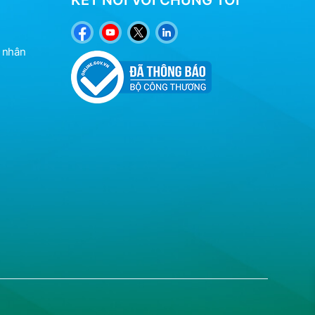
KẾT NỐI VỚI CHÚNG TÔI
á nhân