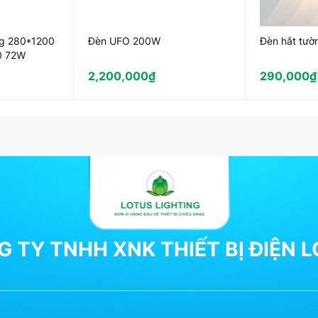
ng 280*1200
Đèn UFO 200W
Đèn hắt tư
0 72W
2,200,000
₫
290,000
₫
 TY TNHH XNK THIẾT BỊ ĐIỆN 