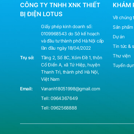
CÔNG TY TNHH XNK THIẾT
KHÁM 
BỊ ĐIỆN LOTUS
Về chúng t
Giấy phép kinh doanh số:
Sản phẩm 
0109968543 do Sở kế hoạch
Dự án
và đầu tư thành phố Hà Nội cấp
Tin tức & 
lần đầu ngày 18/04/2022
Thư viện
Trụ sở:
Tầng 2, Số 8C, Xóm Đề 1, thôn
Cổ Điển A, xã Tứ Hiệp, huyện
Tuyển dụ
Thanh Trì, thành phố Hà Nội,
Việt Nam
Email:
Vananh18051998@gmail.com
Tell:
0964367649
Tell:
0962568888