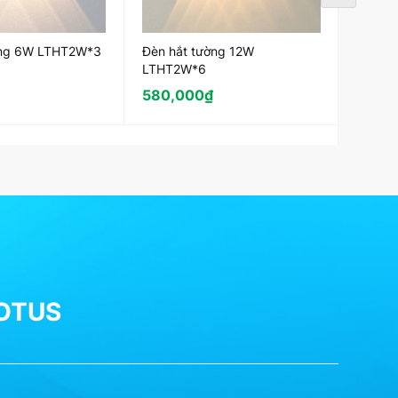
ờng 6W LTHT2W*3
Đèn hắt tường 12W
Đèn U
LTHT2W*6
580,000
₫
1,235
LOTUS