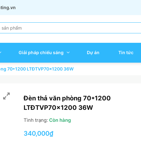
hting.vn
Giải pháp chiếu sáng
Dự án
Tin tức
hòng 70*1200 LTĐTVP70x1200 36W
Đèn thả văn phòng 70*1200
LTĐTVP70x1200 36W
Tình trạng:
Còn hàng
340,000
₫