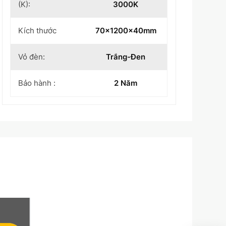
(K):
3000K
Kích thước
70x1200x40mm
Vỏ đèn:
Trắng-Đen
Bảo hành :
2 Năm