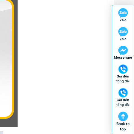
Zalo
Zalo
Messenger
Gọi đến
tổng đài
Gọi đến
tổng đài
Back to
top