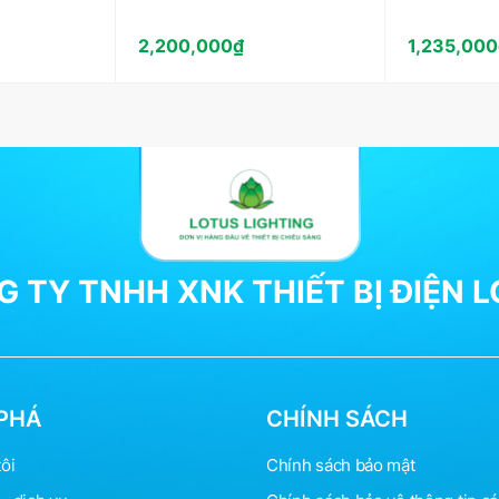
2,200,000
₫
1,235,000
 TY TNHH XNK THIẾT BỊ ĐIỆN 
PHÁ
CHÍNH SÁCH
ôi
Chính sách bảo mật