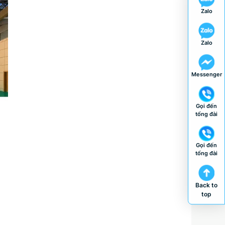
Zalo
Zalo
Messenger
Gọi đến
tổng đài
Gọi đến
tổng đài
Back to
top