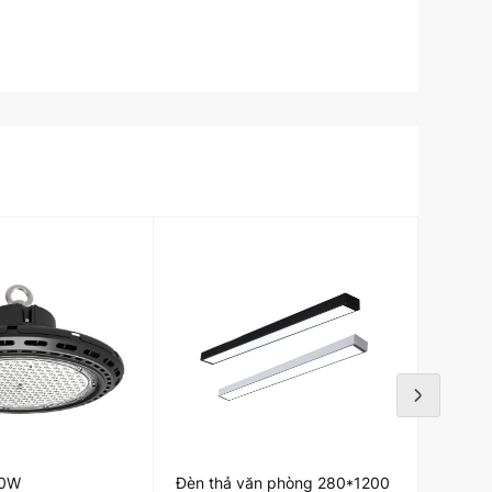
00W
Đèn thả văn phòng 280*1200
Đèn nh