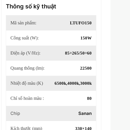
Thông số kỹ thuật
Mã sản phẩm:
LTUFO150
Công suất (W):
150W
Điện áp (V/Hz):
85÷265/50÷60
Quang thông (lm):
22500
Nhiệt độ màu (K)
6500k,4000k,3000k
Chỉ số hoàn màu :
80
Chip
Sanan
Kích thước (mm)
330×140