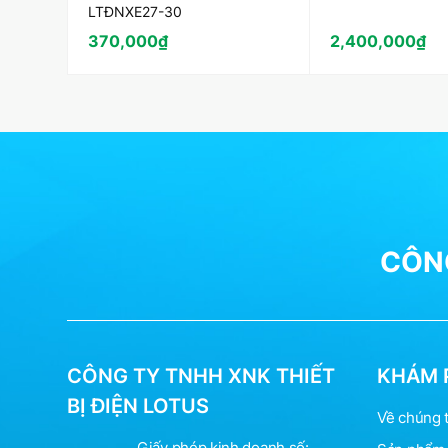
LTĐNXE27-30
370,000
₫
2,400,000
₫
CÔNG
CÔNG TY TNHH XNK THIẾT
KHÁM 
BỊ ĐIỆN LOTUS
Về chúng t
Giấy phép kinh doanh số: