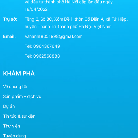
và đầu tư thành phố Hà Nội cấp lần đầu ngày
18/04/2022
Trụ sở:
Tầng 2, Số 8C, Xóm Đề 1, thôn Cổ Điển A, xã Tứ Hiệp,
huyện Thanh Trì, thành phố Hà Nội, Việt Nam
Email:
Vananh18051998@gmail.com
Tell:
0964367649
Tell:
0962568888
KHÁM PHÁ
Về chúng tôi
Sản phẩm – dịch vụ
Dự án
Tin tức & sự kiện
Thư viện
Tuyển dụng