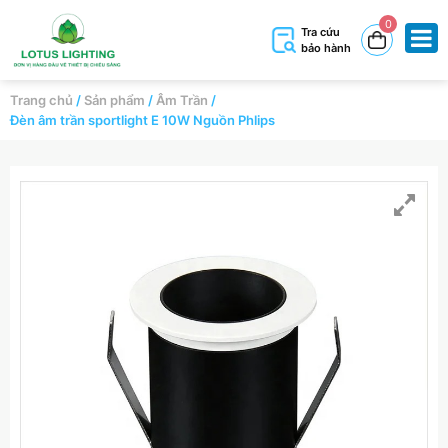
0
Tra cứu
bảo hành
Trang chủ
/
Sản phẩm
/
Âm Trần
/
Đèn âm trần sportlight E 10W Nguồn Phlips