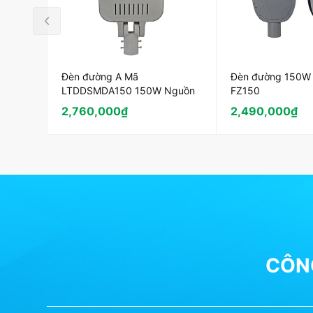
Đèn đường A Mã
Đèn đường 150W
LTDDSMDA150 150W Nguồn
FZ150
Philips
2,760,000
₫
2,490,000
₫
CÔNG