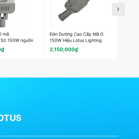
D mã
Đèn Đường Cao Cấp Mã G
Đèn Đ
50 150W nguồn
150W Hiệu Lotus Lighting
100W H
0
₫
2,150,000
₫
1,720
LOTUS