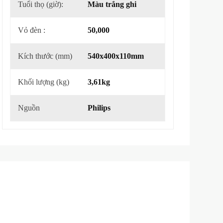
Tuổi thọ (giờ):
Màu trắng ghi
Vỏ đèn :
50,000
Kích thước (mm)
540x400x110mm
Khối lượng (kg)
3,61kg
Nguồn
Philips