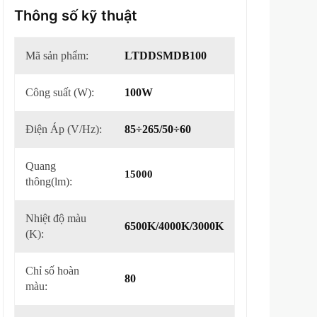
Thông số kỹ thuật
Mã sản phẩm:
LTDDSMDB100
Công suất (W):
100W
Điện Áp (V/Hz):
85÷265/50÷60
Quang
15000
thông(lm):
Nhiệt độ màu
6500K/4000K/3000K
(K):
Chỉ số hoàn
80
màu: