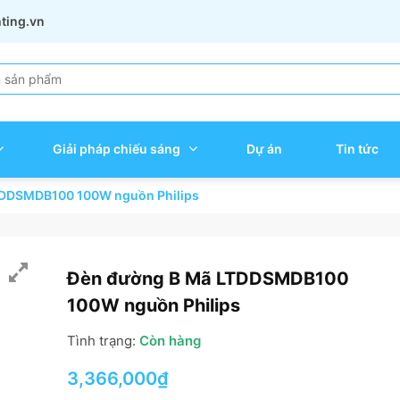
hting.vn
Giải pháp chiếu sáng
Dự án
Tin tức
TDDSMDB100 100W nguồn Philips
Đèn đường B Mã LTDDSMDB100
100W nguồn Philips
Tình trạng:
Còn hàng
3,366,000
₫