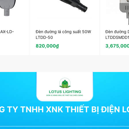
 AX-LD-
Đèn đường lá công suất 50W
Đèn đường 
LTDD-50
LTDDSMDD1
Philips
820,000
₫
3,675,00
 TY TNHH XNK THIẾT BỊ ĐIỆN 