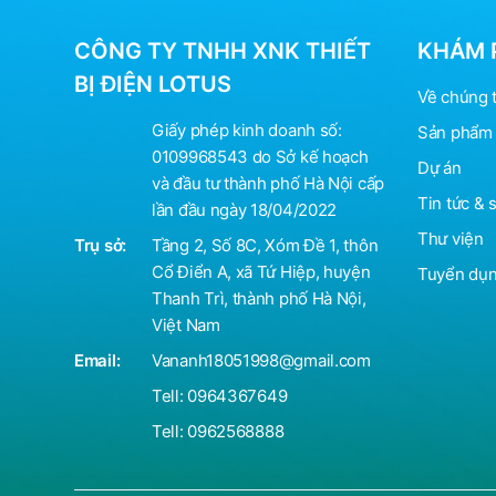
CÔNG TY TNHH XNK THIẾT
KHÁM 
BỊ ĐIỆN LOTUS
Về chúng t
Giấy phép kinh doanh số:
Sản phẩm 
0109968543 do Sở kế hoạch
Dự án
và đầu tư thành phố Hà Nội cấp
Tin tức & 
lần đầu ngày 18/04/2022
Thư viện
Trụ sở:
Tầng 2, Số 8C, Xóm Đề 1, thôn
Cổ Điển A, xã Tứ Hiệp, huyện
Tuyển dụ
Thanh Trì, thành phố Hà Nội,
Việt Nam
Email:
Vananh18051998@gmail.com
Tell:
0964367649
Tell:
0962568888