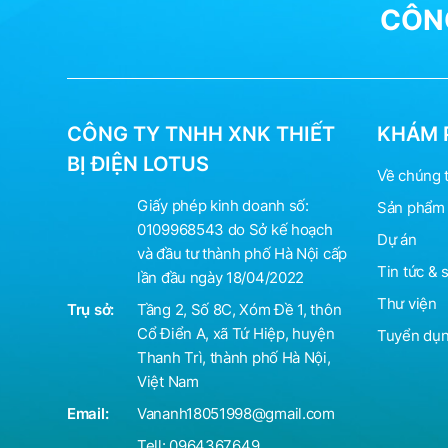
CÔNG
Với cấu tạo và thiết kế đặc biệt đèn LED rọi ray r
Đèn LED rọi ray
được ứng dụng rộng rãi với nhiều
để có thể lựa chọn đúng sản phẩm phù hợp mục 
CÔNG TY TNHH XNK THIẾT
KHÁM 
BỊ ĐIỆN LOTUS
2. ứng dụng đèn led ray
Về chúng t
Giấy phép kinh doanh số:
Sản phẩm 
Dùng trong chiếu sáng nội thất : Nếu trong nhà
0109968543 do Sở kế hoạch
rọi ray để chiếu sáng làm nổi bật những đồ vật n
Dự án
và đầu tư thành phố Hà Nội cấp
Dùng để chiếu sáng tại các cửa hàng quần áo,
Tin tức & 
lần đầu ngày 18/04/2022
lắp đặt đèn rọi ray để chiếu sáng tập trung vào
Thư viện
Trụ sở:
Tầng 2, Số 8C, Xóm Đề 1, thôn
Cổ Điển A, xã Tứ Hiệp, huyện
Tuyển dụ
Thanh Trì, thành phố Hà Nội,
Việt Nam
Email:
Vananh18051998@gmail.com
Tell:
0964367649