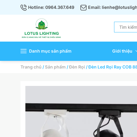
Hotline: 0964.367.649
Email: lienhe@lotuslig
Danh mục sản phẩm
Giới thiệu
Trang chủ
/
Sản phẩm
/
Đèn Rọi
/
Đèn Led Rọi Ray COB 88