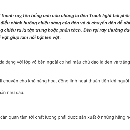
d thanh ray,tên tiếng anh của chúng là đèn Track light bởi ph
hể điều chỉnh hướng chiếu sáng của đèn và di chuyển đèn dễ dà
 chiếu ra là tập trung hoặc phân tách. Đèn rọi ray thường 
vật,giúp làm nổi bật lên vật.
đa dạng với lớp vỏ bên ngoài có hai màu chủ đạo là đen và trắn
 di chuyển cho khả năng hoạt động linh hoạt thuận tiện khi ngườ
bản như sau:
 cần quan tâm tới chất lượng phải được sản xuất ở những hãng nổ