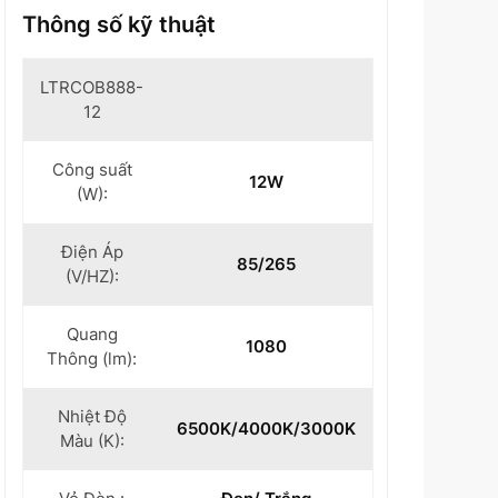
Thông số kỹ thuật
LTRCOB888-
12
Công suất
12W
(W):
Điện Áp
85/265
(V/HZ):
Quang
1080
Thông (lm):
Nhiệt Độ
6500K/4000K/3000K
Màu (K):