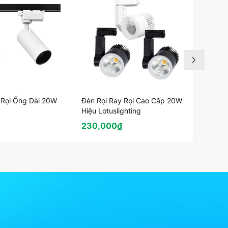
 Rọi Ống Dài 20W
Đèn Rọi Ray Rọi Cao Cấp 20W
Đèn Rọ
Hiệu Lotuslighting
230,000
₫
120,
èn.
 màu sắc. Đồng thời giúp bảo vệ bộ đèn. Thân đèn
iều bóng đèn rọi để chiếu nhiều điểm, nhiều vị trí