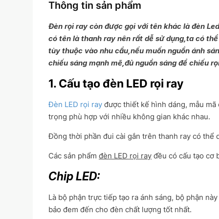
Thông tin sản phẩm
Đèn rọi ray còn được gọi với tên khác là đèn Le
có tên là thanh ray nên rất dễ sử dụng,ta có t
tùy thuộc vào nhu cầu,nếu muốn nguồn ánh sáng
chiếu sáng mạnh mẽ,đủ nguồn sáng để chiếu rọi 
1. Cấu tạo đèn LED rọi ray
Đèn LED rọi ray
được thiết kế hình dáng, mẫu mã 
trọng phù hợp với nhiều không gian khác nhau.
Đồng thời phần đui cài gắn trên thanh ray có thể
Các sản phẩm
đèn LED rọi ray
đều có cấu tạo cơ 
Chip LED
:
Là bộ phận trực tiếp tạo ra ánh sáng, bộ phận này
bảo đem đến cho đèn chất lượng tốt nhất.