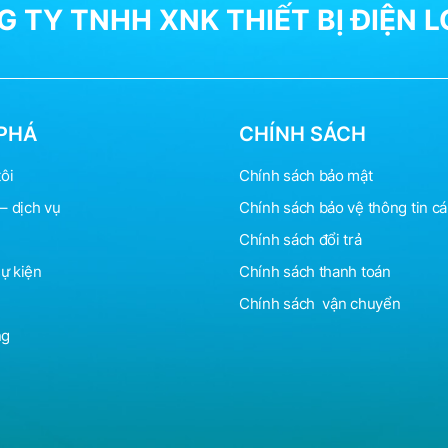
 TY TNHH XNK THIẾT BỊ ĐIỆN 
ất tiện lợi cho khách hàng muốn chiếu rọi các sản phẩm trưng bày
 mức công suất khác nhau, hy vọng bài viết giúp các bạn hiểu rõ
đích sử dụng
PHÁ
CHÍNH SÁCH
ôi
Chính sách bảo mật
– dịch vụ
Chính sách bảo vệ
thông
tin c
 của bạn có treo tranh ảnh hoặc trưng bày những đồ vật nội thất
ội thất.
Chính sách đổi trả
showroom trưng bày sản phẩm : Nếu muốn sản phẩm của mình đượ
sự kiện
Chính sách thanh toán
 sản phẩm.
Chính sách vận chuyển
ng