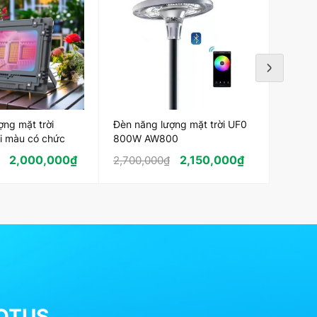
ợng mặt trời
Đèn năng lượng mặt trời UF0
Đèn nă
 màu có chức
800W AW800
AW200
th
năng b
2,000,000
₫
2,150,000
₫
2,700,000
₫
1,400,
LOTUS