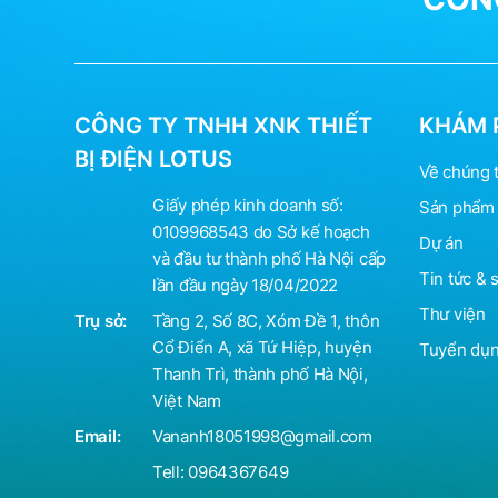
CÔNG TY TNHH XNK THIẾT
KHÁM 
BỊ ĐIỆN LOTUS
Về chúng t
Giấy phép kinh doanh số:
Sản phẩm 
0109968543 do Sở kế hoạch
Dự án
và đầu tư thành phố Hà Nội cấp
Tin tức & 
lần đầu ngày 18/04/2022
Thư viện
Trụ sở:
Tầng 2, Số 8C, Xóm Đề 1, thôn
Cổ Điển A, xã Tứ Hiệp, huyện
Tuyển dụ
Thanh Trì, thành phố Hà Nội,
Việt Nam
Email:
Vananh18051998@gmail.com
Tell:
0964367649