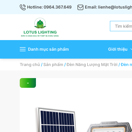
Hotline: 0964.367.649
Email: lienhe@lotuslig
Danh mục sản phẩm
Giới thiệu
Trang chủ
/
Sản phẩm
/
Đèn Năng Lượng Mặt Trời
/
Đèn n
-
36%