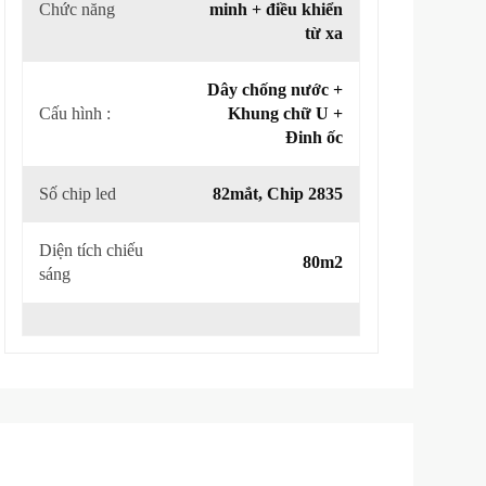
Chức năng
minh + điều khiển
từ xa
Dây chống nước +
Cấu hình :
Khung chữ U +
Đinh ốc
Số chip led
82mắt, Chip 2835
Diện tích chiếu
80m2
sáng