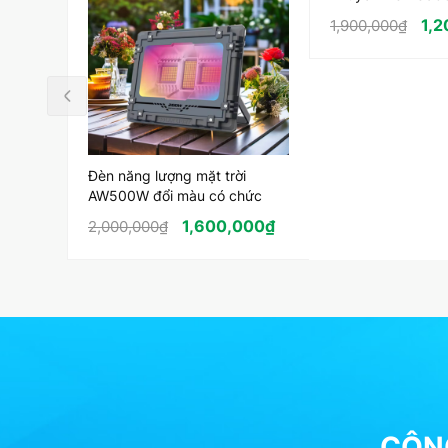
Lotus Lighting
1,
1,900,000
₫
Đèn năng lượng mặt trời
AW500W đổi màu có chức
năng blutooth
1,600,000
₫
2,000,000
₫
CÔNG