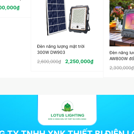
200,000
₫
Đèn năng lượng mặt trời
300W DW903
Đèn năng lư
AW800W đổi
2,250,000
₫
2,600,000
₫
năng blutoo
2,300,000
₫
 TY TNHH XNK THIẾT BỊ ĐIỆN 