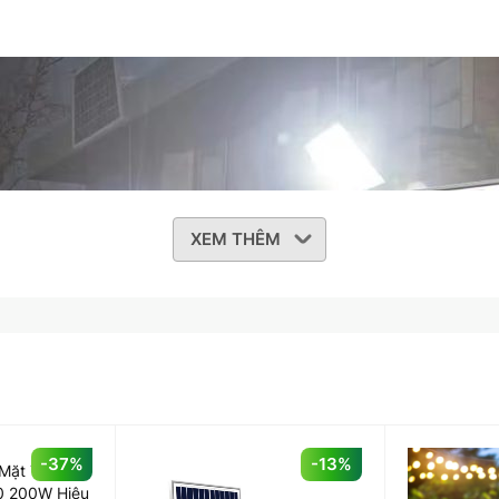
XEM THÊM
-37%
-13%
ặt Trời Phi
0 200W Hiệu