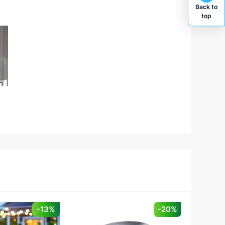
Back to
top
-13%
-20%