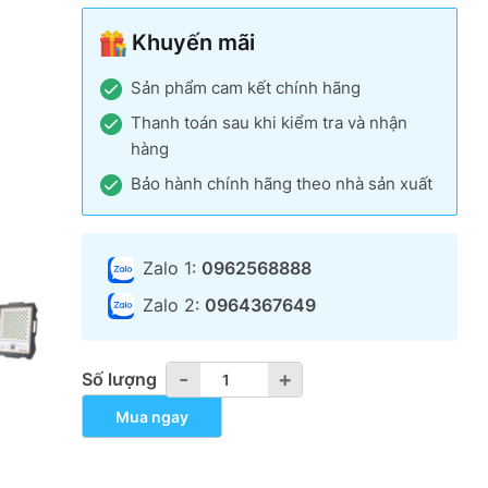
là:
tại
Khuyến mãi
950,000₫.
là:
610,000₫.
Sản phẩm cam kết chính hãng
Thanh toán sau khi kiểm tra và nhận
hàng
Bảo hành chính hãng theo nhà sản xuất
Zalo 1:
0962568888
Zalo 2:
0964367649
-
-
+
+
Số lượng
Mua ngay