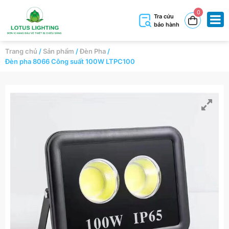
0
Tra cứu
bảo hành
Trang chủ
/
Sản phẩm
/
Đèn Pha
/
Đèn pha 8066 Công suất 100W LTPC100