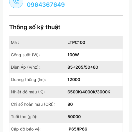
0964367649
Thông số kỹ thuật
Mã :
LTPC100
Công suất (W):
100W
Điện Áp (V/hz):
85÷265/50÷60
Quang thông (lm):
12000
Nhiệt độ màu (K):
6500K/4000K/3000K
Chỉ số hoàn màu (CRI):
80
Tuổi thọ (giờ):
50000
Cấp độ bảo vệ:
IP65/IP66