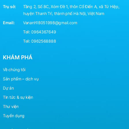
Trụ sở:
Tầng 2, Số 8C, Xóm Đề 1, thôn Cổ Điển A, xã Tứ Hiệp,
huyện Thanh Trì, thành phố Hà Nội, Việt Nam
Email:
Vananh18051998@gmail.com
Tell:
0964367649
Tell:
0962568888
KHÁM PHÁ
Về chúng tôi
Sản phẩm – dịch vụ
Dự án
Tin tức & sự kiện
Thư viện
Tuyển dụng