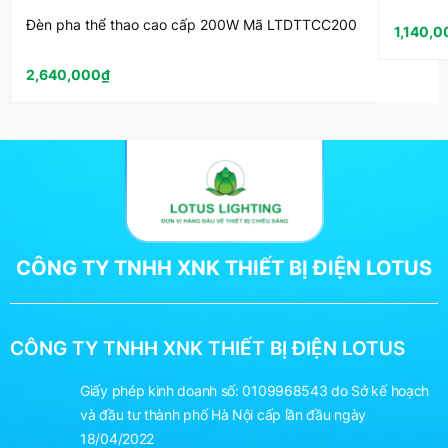
Đèn pha thể thao cao cấp 200W Mã LTDTTCC200
1,140,0
2,640,000
₫
CÔNG TY TNHH XNK THIẾT BỊ ĐIỆN LOTUS
CÔNG TY TNHH XNK THIẾT BỊ ĐIỆN LOTUS
Giấy phép kinh doanh số: 0109968543 do Sở kế hoạch
và đầu tư thành phố Hà Nội cấp lần đầu ngày
18/04/2022