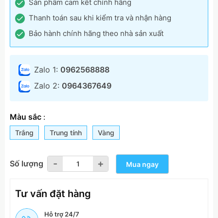
Sản phẩm cam kết chính hãng
Thanh toán sau khi kiểm tra và nhận hàng
Bảo hành chính hãng theo nhà sản xuất
Zalo 1:
0962568888
Zalo 2:
0964367649
Màu sắc
:
Trắng
Trung tính
Vàng
-
-
+
+
Số lượng
Mua ngay
Tư vấn đặt hàng
Hỗ trợ 24/7