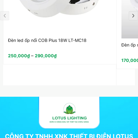
Đèn led ốp nổi COB Plus 18W LT-MC18
Đèn ốp 
–
250,000
₫
290,000
₫
170,00
CÔNG TY TNHH XNK THIẾT BỊ ĐIỆN LOTUS