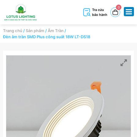
0
Tra cứu
bảo hành
Trang chủ
/
Sản phẩm
/
Âm Trần
/
Đèn âm trần SMD Plus công suất 18W LT-DS18