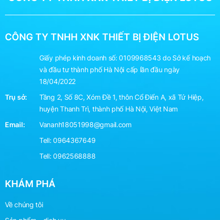
CÔNG TY TNHH XNK THIẾT BỊ ĐIỆN LOTUS
Giấy phép kinh doanh số: 0109968543 do Sở kế hoạch
và đầu tư thành phố Hà Nội cấp lần đầu ngày
18/04/2022
Trụ sở:
Tầng 2, Số 8C, Xóm Đề 1, thôn Cổ Điển A, xã Tứ Hiệp,
huyện Thanh Trì, thành phố Hà Nội, Việt Nam
Email:
Vananh18051998@gmail.com
Tell:
0964367649
Tell:
0962568888
KHÁM PHÁ
Về chúng tôi