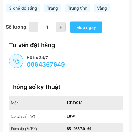
3 chế độ sáng
Trắng
Trung tính
Vàng
-
-
+
+
Số lượng
Mua ngay
Tư vấn đặt hàng
Hỗ trợ 24/7
0964367649
Thông số kỹ thuật
Mã:
LT-DS18
Công suất (W):
18W
Điện áp (V/Hz):
85÷265/50÷60