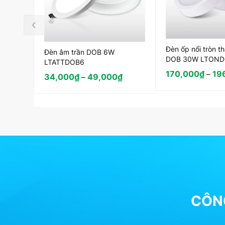
Đèn ốp nổi tròn t
Đèn âm trần DOB 6W
DOB 30W LTON
LTATTDOB6
170,000
₫
19
–
34,000
₫
49,000
₫
–
CÔNG