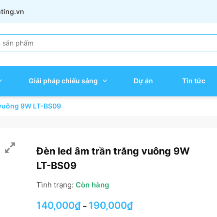
hting.vn
Giải pháp chiếu sáng
Dự án
Tin tức
g vuông 9W LT-BS09
Đèn led âm trần trắng vuông 9W
LT-BS09
Tình trạng:
Còn hàng
140,000
₫
190,000
₫
–