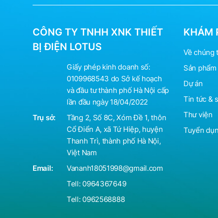
CÔNG TY TNHH XNK THIẾT
KHÁM 
BỊ ĐIỆN LOTUS
Về chúng t
Giấy phép kinh doanh số:
Sản phẩm 
0109968543 do Sở kế hoạch
Dự án
và đầu tư thành phố Hà Nội cấp
Tin tức & 
lần đầu ngày 18/04/2022
Thư viện
Trụ sở:
Tầng 2, Số 8C, Xóm Đề 1, thôn
Cổ Điển A, xã Tứ Hiệp, huyện
Tuyển dụ
Thanh Trì, thành phố Hà Nội,
Việt Nam
Email:
Vananh18051998@gmail.com
Tell:
0964367649
Tell:
0962568888