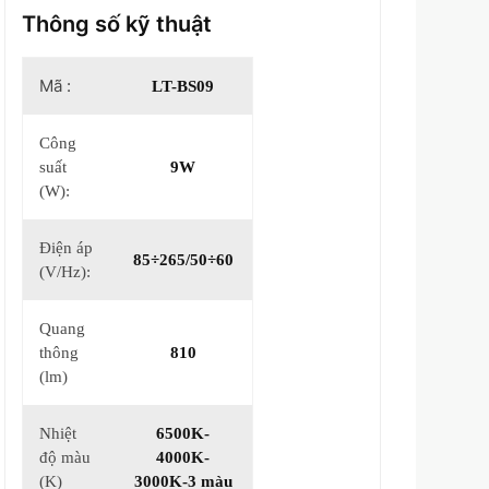
Thông số kỹ thuật
Mã :
LT-BS09
Công
suất
9W
(W):
Điện áp
85÷265/50÷60
(V/Hz):
Quang
thông
810
(lm)
Nhiệt
6500K-
độ màu
4000K-
(K)
3000K-3 màu