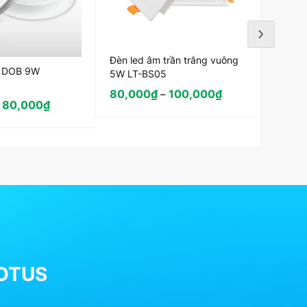
Đèn led âm trần trắng vuông
Đèn le
n DOB 9W
5W LT-BS05
LT-BR
80,000
₫
100,000
₫
–
80,0
80,000
₫
–
LOTUS