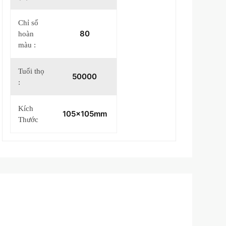
Chỉ số
80
hoàn
màu :
Tuổi thọ
50000
:
Kích
105x105mm
Thước