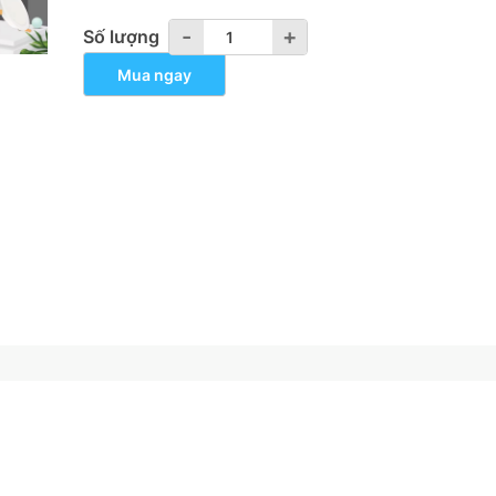
-
-
+
+
Số lượng
Mua ngay