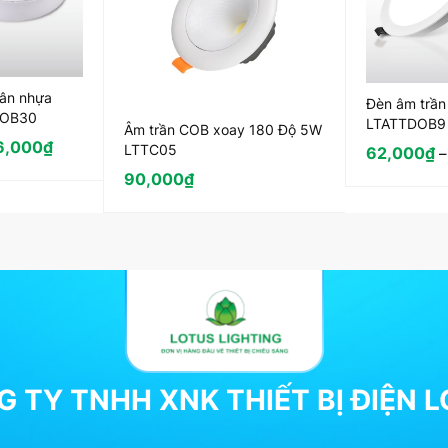
hân nhựa
Đèn âm trầ
DOB30
LTATTDOB9
Âm trần COB xoay 180 Độ 5W
6,000
₫
LTTC05
62,000
₫
90,000
₫
 TY TNHH XNK THIẾT BỊ ĐIỆN 