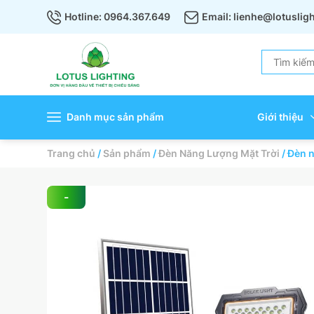
Hotline: 0964.367.649
Email: lienhe@lotuslig
Danh mục sản phẩm
Giới thiệu
Trang chủ
/
Sản phẩm
/
Đèn Năng Lượng Mặt Trời
/
Đèn 
-
30%