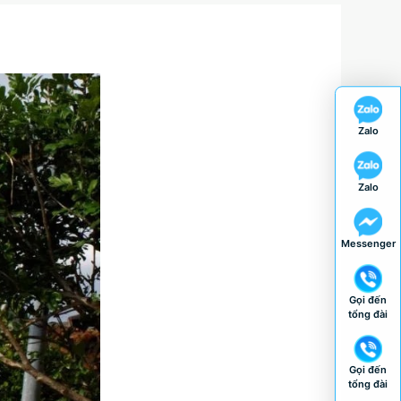
Zalo
Zalo
Messenger
Gọi đến
tổng đài
Gọi đến
tổng đài