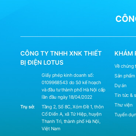
CÔNG
CÔNG TY TNHH XNK THIẾT
KHÁM 
BỊ ĐIỆN LOTUS
Về chúng t
Giấy phép kinh doanh số:
Sản phẩm 
0109968543 do Sở kế hoạch
Dự án
và đầu tư thành phố Hà Nội cấp
Tin tức & 
lần đầu ngày 18/04/2022
Thư viện
Trụ sở:
Tầng 2, Số 8C, Xóm Đề 1, thôn
Cổ Điển A, xã Tứ Hiệp, huyện
Tuyển dụ
Thanh Trì, thành phố Hà Nội,
Việt Nam