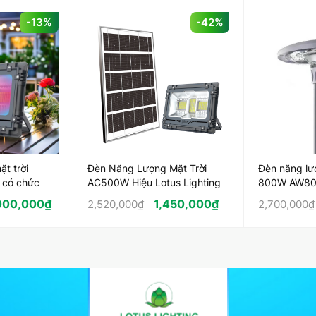
-13%
-42%
t trời
Đèn Năng Lượng Mặt Trời
Đèn năng lư
 có chức
AC500W Hiệu Lotus Lighting
800W AW8
000,000
₫
1,450,000
₫
2,520,000
₫
2,700,000
₫