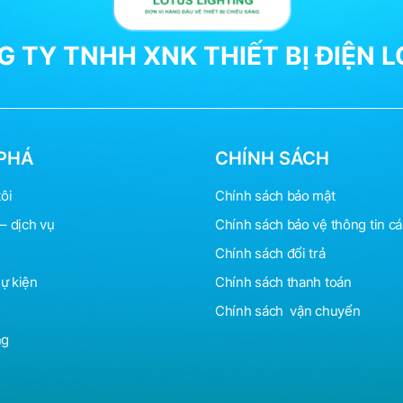
 TY TNHH XNK THIẾT BỊ ĐIỆN 
PHÁ
CHÍNH SÁCH
ôi
Chính sách bảo mật
– dịch vụ
Chính sách bảo vệ
thông
tin c
Chính sách đổi trả
sự kiện
Chính sách thanh toán
Chính sách vận chuyển
ng