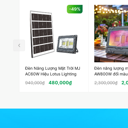
-49%
Đèn Năng Lượng Mặt Trời MJ
Đèn năng lượng mặ
AC60W Hiệu Lotus Lighting
AW800W đổi màu
năng blutooth
480,000
₫
2,
940,000
₫
2,300,000
₫