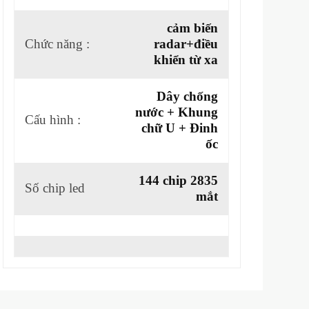
cảm biến
Chức năng :
radar+điều
khiển từ xa
Dây chống
nước + Khung
Cấu hình :
chữ U + Đinh
ốc
144 chip 2835
Số chip led
mắt