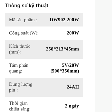
Thông số kỹ thuật
Mã sản phẩm :
DW902 200W
Công suất (W):
200W
Kích thước
258*213*45mm
(mm):
Tấm phản
5V/28W
quang:
(500*350mm)
Dung lượng
24AH
pin :
Thời gian
2 ngày
chiếu sáng: