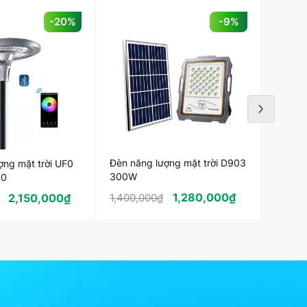
-20%
-9%
Đèn Nă
Thuyề
Lotus 
1,900,
Đèn năng lượng mặt trời D903
ợng mặt trời UF0
300W
00
1,280,000
₫
2,150,000
₫
1,400,000
₫