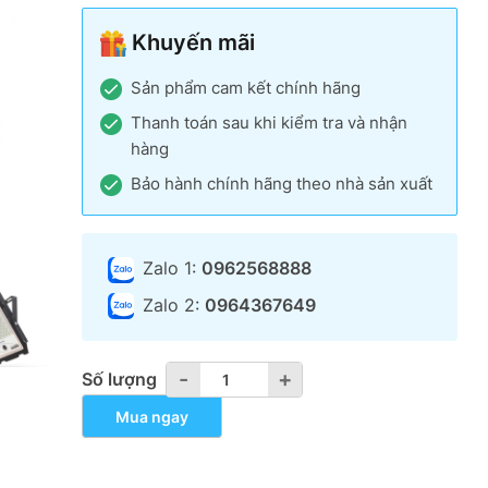
là:
tại
Khuyến mãi
2,800,000₫.
là:
1,950,000₫.
Sản phẩm cam kết chính hãng
Thanh toán sau khi kiểm tra và nhận
hàng
Bảo hành chính hãng theo nhà sản xuất
Zalo 1:
0962568888
Zalo 2:
0964367649
-
-
+
+
Số lượng
Mua ngay