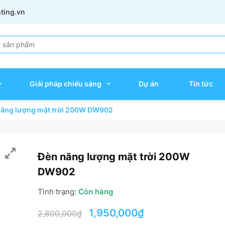
hting.vn
Giải pháp chiếu sáng
Dự án
Tin tức
năng lượng mặt trời 200W DW902
Đèn năng lượng mặt trời 200W
DW902
Tình trạng:
Còn hàng
Giá
Giá
1,950,000
₫
2,800,000
₫
gốc
hiện